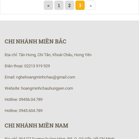
«
1
2
3
»
CHI NHÁNH MIỀN BẮC
Địa chỉ: Tân Hưng, Chí Tân, Khoái Châu, Hưng Yên
Điện thoại: 02213 919 929
Email: nghehoangminhchau@gmail.com
Website: hoangminhchauhungyen.com
Hotline: 09456.04.789
Hotline: 0945.604.789
CHI NHÁNH MIỀN NAM
Địa chỉ: 364/27 Dương Quảng Hàm, P.5, Q. Gò Vấp, Hồ Chí Minh