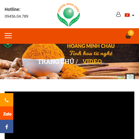
Hotline:
09456.04.789
0
TRANG CHỦ
VIDEO