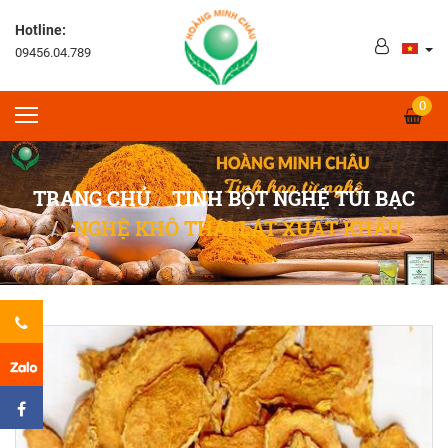
Hotline:
09456.04.789
0
TRANG CHỦ
TINH BỘT NGHỆ TÚI BẠC
NGHỆ KHÔ THÁI LÁT XUẤT KHẨU