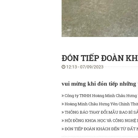
ĐÓN TIẾP ĐOÀN K
12:13 - 07/09/2023
vui mừng khi đón tiếp những 
Công ty TNHH Hoàng Minh Châu Hưng Yê
Hoàng Minh Châu Hưng Yên Chính Thức
THÔNG BÁO THAY ĐỔI MẪU BAO BÌ SẢ
HỘI ĐỒNG KHOA HỌC VÀ CÔNG NGHỆ 
ĐÓN TIẾP ĐOÀN KHÁCH ĐẾN TỪ ĐẤT 