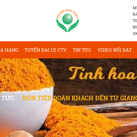
M
B
T
N
10
A HÀNG
TUYỂN ĐẠI LÝ, CTV
TIN TỨC
VIDEO NỔI BẬT
 TỨC
ĐÓN TIẾP ĐOÀN KHÁCH ĐẾN TỪ GIAN