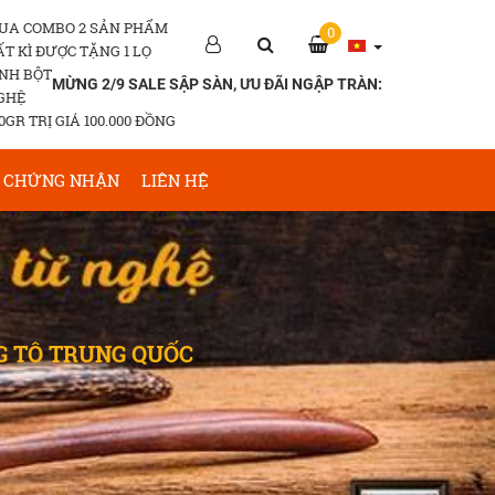
UA COMBO 2 SẢN PHẨM
0
ẤT KÌ ĐƯỢC TẶNG 1 LỌ
INH BỘT
MỪNG 2/9 SALE SẬP SÀN, ƯU ĐÃI NGẬP TRÀN:
GHỆ
0GR TRỊ GIÁ 100.000 ĐỒNG
CHỨNG NHẬN
LIÊN HỆ
G TÔ TRUNG QUỐC