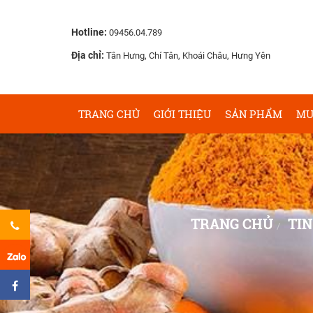
Hotline:
09456.04.789
Địa chỉ:
Tân Hưng, Chí Tân, Khoái Châu, Hưng Yên
TRANG CHỦ
GIỚI THIỆU
SẢN PHẨM
MU
TRANG CHỦ
TIN