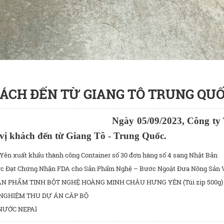
HÁCH ĐẾN TỪ GIANG TÔ TRUNG QU
Ngày 05/09/2023, Công t
vị khách đến từ Giang Tô - Trung Quốc.
n xuất khẩu thành công Container số 30 đơn hàng số 4 sang Nhật Bản
 Đạt Chứng Nhận FDA cho Sản Phẩm Nghệ – Bước Ngoặt Đưa Nông Sản V
N PHẨM TINH BỘT NGHỆ HOÀNG MINH CHÂU HƯNG YÊN (Túi zip 500g)
NGHIỆM THU DỰ ÁN CÂP BỘ
NƯỚC NEPAl